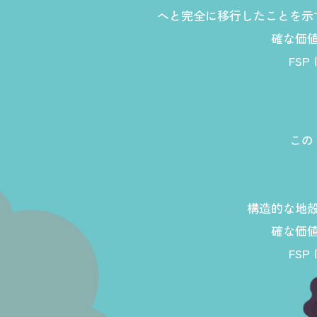
へと完全に移行したことを示
確な価
FS
この
構造的な地
確な価
FS