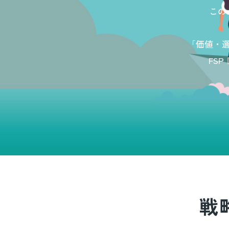
この
「価値・
FS
戦