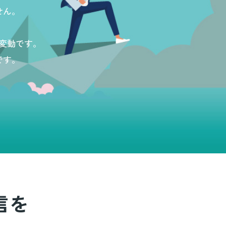
せん。
変動です。
です。
信を