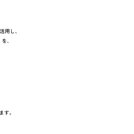
て活用し、
）を、
、
ます。